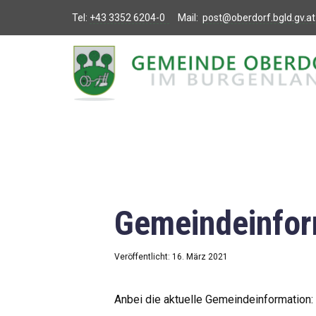
Tel:
+43 3352 6204-0
Mail:
post@oberdorf.bgld.gv.at
Willkommen
Aktuelles
Termine und
Veranstaltungen
Gemeindeamt
Gemeindeinfor
Gemeinderat
Bildung
Veröffentlicht: 16. März 2021
Vereine
Anbei die aktuelle Gemeindeinformation: