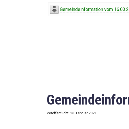
Digitaler Amtshelfer
Gemeindeinformation vom 16.03.
Offener Haushalt
Leben in Oberdorf
Bildergalerie
Geschichte
Freizeit
Wirtschaft
Gemeindeinfor
Downloads
Impressum
Veröffentlicht: 26. Februar 2021
Datenschutzerklärung