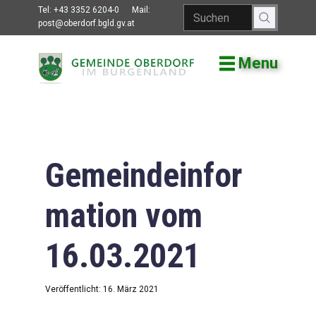
Tel:
+43 3352 6204-0
Mail:
post@oberdorf.bgld.gv.at
Menu
Willkommen
Aktuelles
Termine und
Veranstaltungen
Gemeindeinfor
Gemeindeamt
mation vom
Gemeinderat
16.03.2021
Bildung
Vereine
Veröffentlicht: 16. März 2021