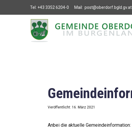
Tel:
+43 3352 6204-0
Mail:
post@oberdorf.bgld.gv.at
Willkommen
Aktuelles
Termine und
Veranstaltungen
Gemeindeamt
Gemeindeinfor
Gemeinderat
Bildung
Veröffentlicht: 16. März 2021
Vereine
Anbei die aktuelle Gemeindeinformation: