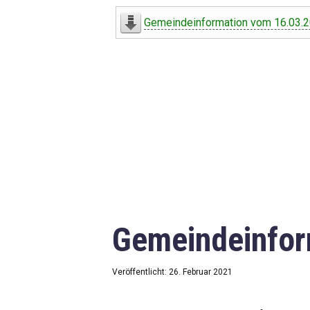
Digitaler Amtshelfer
Gemeindeinformation vom 16.03.
Offener Haushalt
Leben in Oberdorf
Bildergalerie
Geschichte
Freizeit
Wirtschaft
Gemeindeinfor
Downloads
Impressum
Veröffentlicht: 26. Februar 2021
Datenschutzerklärung