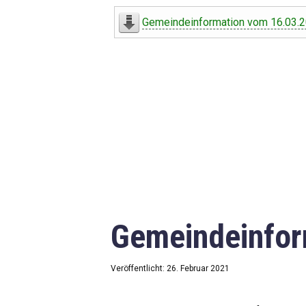
Digitaler Amtshelfer
Gemeindeinformation vom 16.03.
Offener Haushalt
Leben in Oberdorf
Bildergalerie
Geschichte
Freizeit
Wirtschaft
Gemeindeinfor
Downloads
Impressum
Veröffentlicht: 26. Februar 2021
Datenschutzerklärung