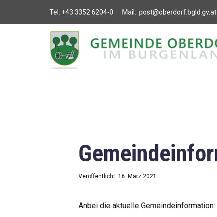
Tel:
+43 3352 6204-0
Mail:
post@oberdorf.bgld.gv.at
Willkommen
Aktuelles
Termine und
Veranstaltungen
Gemeindeamt
Gemeindeinfor
Gemeinderat
Bildung
Veröffentlicht: 16. März 2021
Vereine
Anbei die aktuelle Gemeindeinformation: