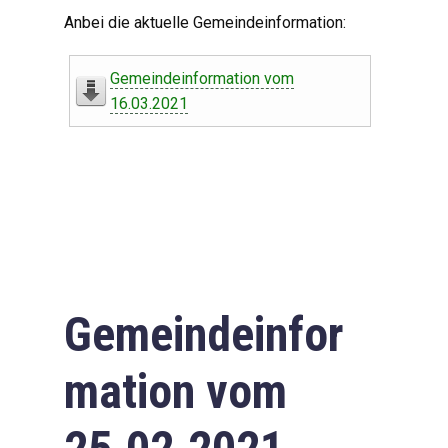
Digitaler Amtshelfer
Anbei die aktuelle Gemeindeinformation:
Offener Haushalt
Gemeindeinformation vom
Leben in Oberdorf
16.03.2021
Bildergalerie
Geschichte
Freizeit
Wirtschaft
Gemeindeinfor
Downloads
mation vom
Impressum
Datenschutzerklärung