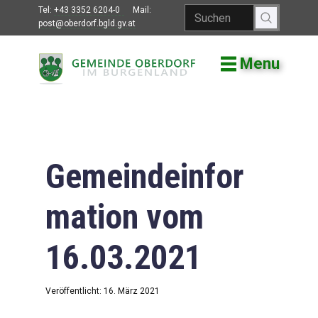
Tel:
+43 3352 6204-0
Mail:
post@oberdorf.bgld.gv.at
Menu
Willkommen
Aktuelles
Termine und
Veranstaltungen
Gemeindeinfor
Gemeindeamt
mation vom
Gemeinderat
16.03.2021
Bildung
Vereine
Veröffentlicht: 16. März 2021