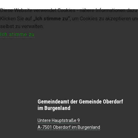
Digitaler Amtshelfer
Diese Website verwendet Cookies - nähere Informationen dazu u
Offener Haushalt
Klicken Sie auf
„Ich stimme zu“
, um Cookies zu akzeptieren un
selbst zu verwalten.
Leben in Oberdorf
Ich stimme zu
Bildergalerie
Geschichte
Freizeit
Wirtschaft
Gemeindeamt der Gemeinde Oberdorf
Downloads
im Burgenland
Impressum
Untere Hauptstraße 9
A-7501 Oberdorf im Burgenland
Datenschutzerklärung